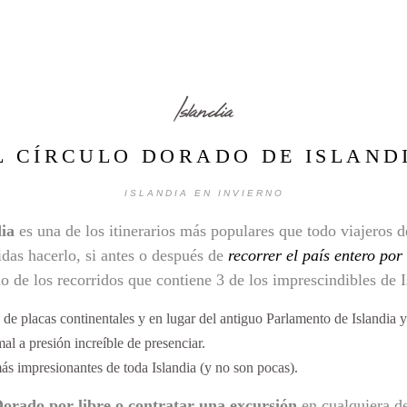
Islandia
L CÍRCULO DORADO DE ISLAND
ISLANDIA EN INVIERNO
ia
es una de los itinerarios más populares que todo viajeros d
das hacerlo, si antes o después de
recorrer el país entero por
no de los recorridos que contiene 3 de los imprescindibles de I
 de placas continentales y en lugar del antiguo Parlamento de Islandia y 
mal a presión increíble de presenciar.
más impresionantes de toda Islandia (y no son pocas).
Dorado por libre o contratar una excursión
en cualquiera de