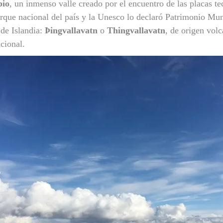
bio
, un inmenso valle creado por el encuentro de las placas t
arque nacional del país y la Unesco lo declaró Patrimonio Mu
 de Islandia:
Þingvallavatn
o
Thingvallavatn
, de origen vol
cional.