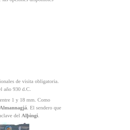
onales de visita obligatoria.
el año 930 d.C.
n entre 1 y 18 mm. Como
Almannagjá
. El sendero que
enclave del
Alþingi
.