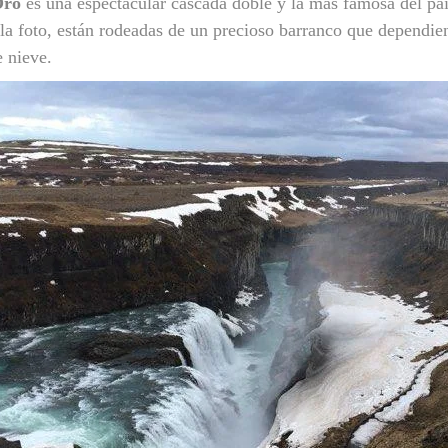
Oro
es una espectacular cascada doble y la más famosa del paí
la foto, están rodeadas de un precioso barranco que dependie
e nieve.