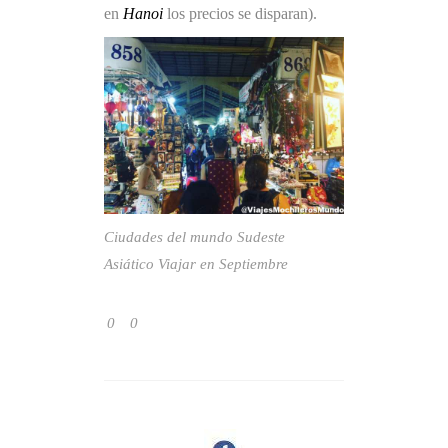
en
Hanoi
los precios se disparan).
Ciudades del mundo
Sudeste
Asiático
Viajar en Septiembre
0
0