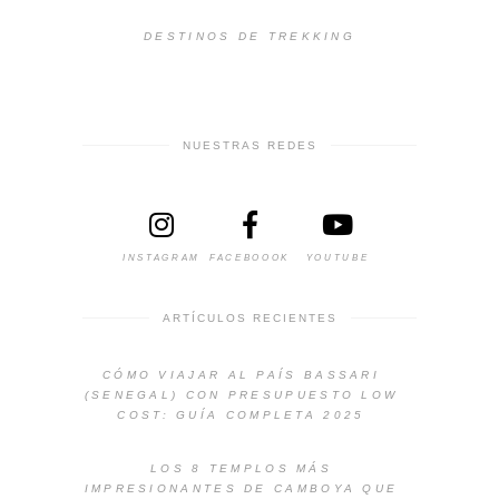
DESTINOS DE TREKKING
NUESTRAS REDES
INSTAGRAM
FACEBOOOK
YOUTUBE
ARTÍCULOS RECIENTES
CÓMO VIAJAR AL PAÍS BASSARI
(SENEGAL) CON PRESUPUESTO LOW
COST: GUÍA COMPLETA 2025
LOS 8 TEMPLOS MÁS
IMPRESIONANTES DE CAMBOYA QUE